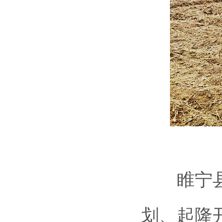
睢宁县王
划、起隆