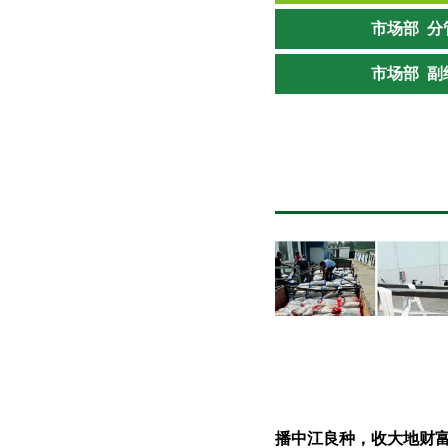
市场部 分
市场部 副
金秋送“丰”景——扬麦4...
播中江良种，收大地财富—.