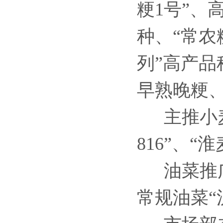
粳1号”、
种、“常农
列”高产
早熟晚粳
主推小麦
816”、“淮
油菜推
常规油菜“