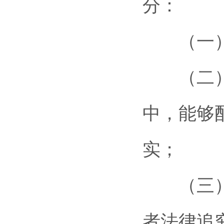
分：
（一）主
（二）在
中，能够
实；
（三）检
者法律追