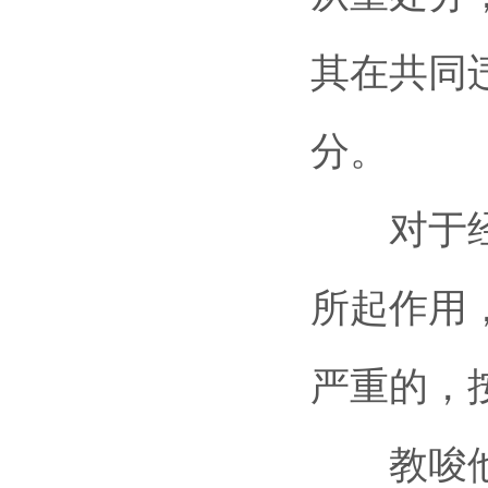
其在共同
分。
对于经济
所起作用
严重的，
教唆他人