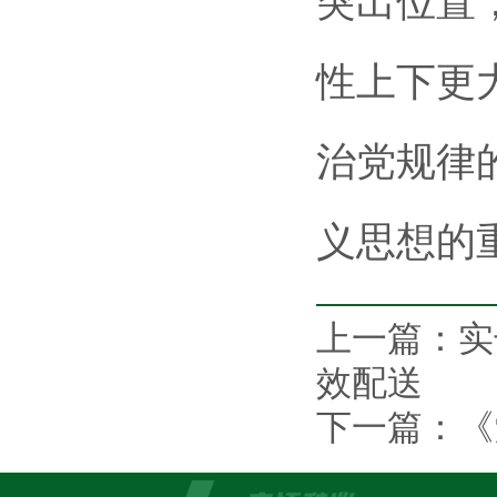
突出位置
性上下更
治党规律
义思想的
上一篇：
实
效配送
下一篇：
《