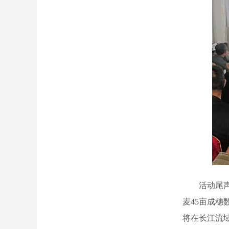
活动尾声，
麦
45亩成
将在长江流