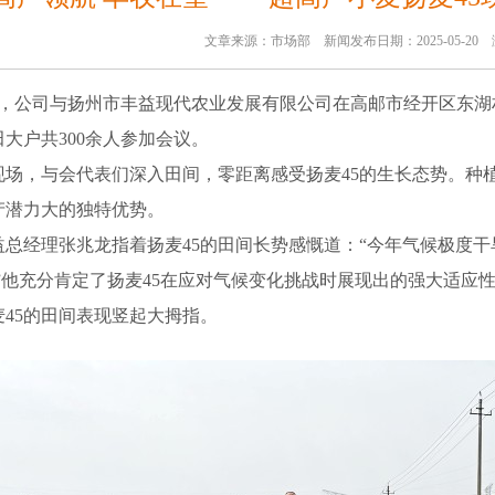
文章来源：市场部 新闻发布日期：2025-05-20 
，公司与扬州市丰益现代农业发展有限公司在高邮市经开区东湖
大户共300余人参加会议。
，与会代表们深入田间，零距离感受扬麦
45的生长态势。种
产潜力大
的
独特优势
。
总经理张兆龙指着扬麦
45
的
田间长势
感慨道：
“
今年气候极度干
”
他充分肯定了扬麦
45在应对气候变化挑战时展现出的强大适应
45的田间表现竖起大拇指。