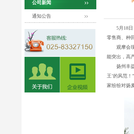
公司新闻
通知公告
5月18日
零售商、种田
观摩会现场
能突出，高
扬州丰益
王
’
的风范
！
家纷纷对扬麦