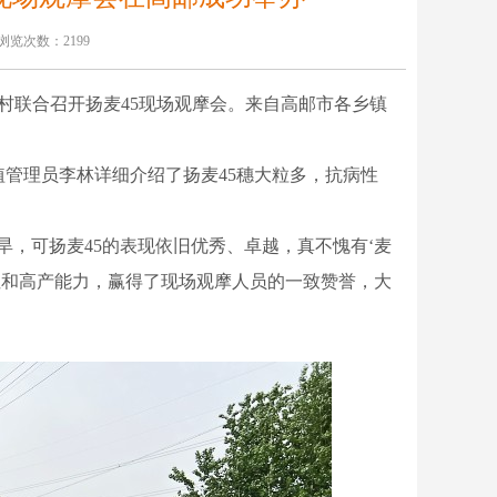
浏览次数：2199
村联合召开扬麦45现场观摩会。来自高邮市各乡镇
植管理员李林详细
介绍了
扬麦
45穗大粒多，抗病性
旱，可扬麦
45的表现依旧
优秀、
卓越，真不愧有
‘
麦
性和高产能力，赢得了现场观摩人员的一致赞誉，大