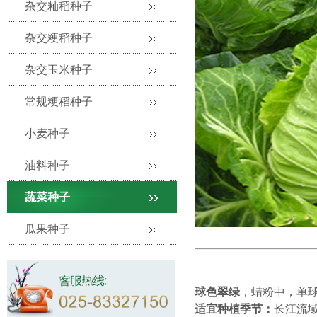
杂交籼稻种子
杂交粳稻种子
杂交玉米种子
常规粳稻种子
小麦种子
油料种子
蔬菜种子
瓜果种子
球色翠绿
，蜡粉中，单
适宜种植季节：
长江流